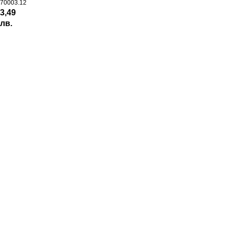
70003.12
3,49
лв.