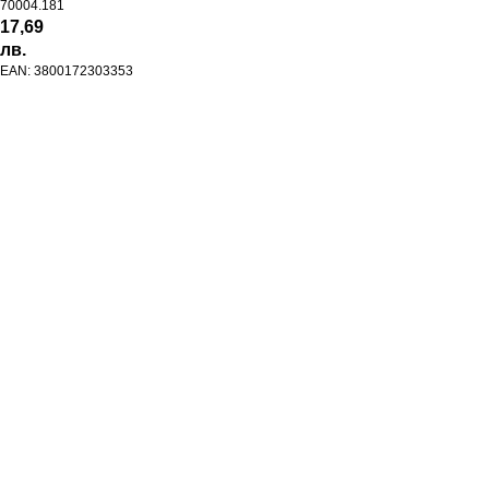
70004.181
17,69
лв.
EAN: 3800172303353